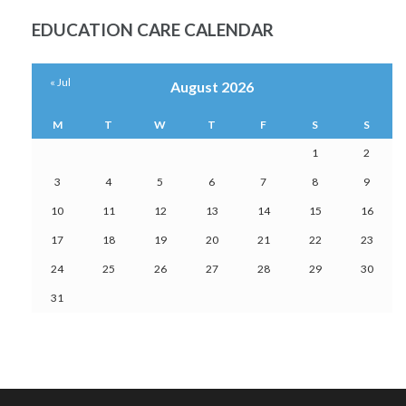
MONTHLY
POSTS
EDUCATION CARE CALENDAR
« Jul
August 2026
M
T
W
T
F
S
S
1
2
3
4
5
6
7
8
9
10
11
12
13
14
15
16
17
18
19
20
21
22
23
24
25
26
27
28
29
30
31