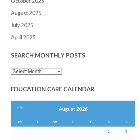
October 2025
August 2025
July 2025
April 2025
SEARCH MONTHLY POSTS
SEARCH
MONTHLY
POSTS
EDUCATION CARE CALENDAR
« Jul
August 2026
M
T
W
T
F
S
S
1
2