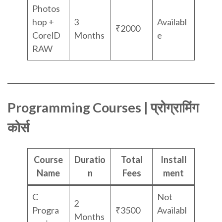
Photos
hop +
3
Availabl
₹2000
CorelD
Months
e
RAW
Programming Courses | प्रोग्रामिंग
कोर्स
Course
Duratio
Total
Install
Name
n
Fees
ment
C
Not
2
Progra
₹3500
Availabl
Months