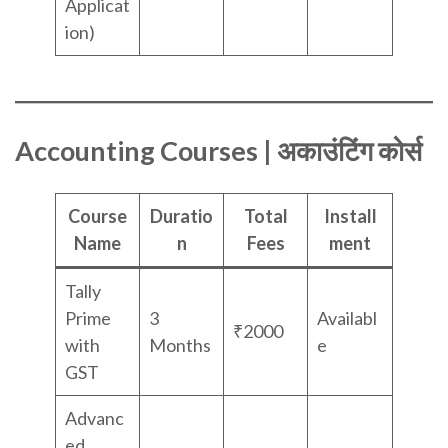
Applicat
ion)
Accounting Courses | अकाउंटिंग कोर्स
Course
Duratio
Total
Install
Name
n
Fees
ment
Tally
Prime
3
Availabl
₹2000
with
Months
e
GST
Advanc
ed