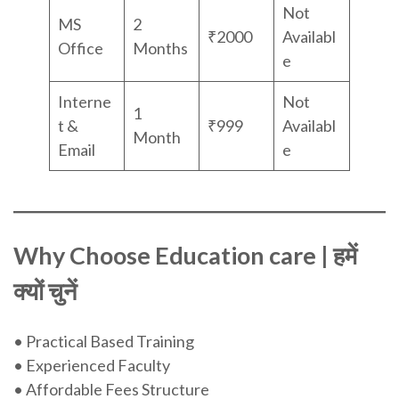
Not
MS
2
₹2000
Availabl
Office
Months
e
Interne
Not
1
t &
₹999
Availabl
Month
Email
e
Why Choose Education care | हमें
क्यों चुनें
• Practical Based Training
• Experienced Faculty
• Affordable Fees Structure