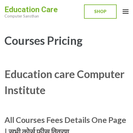
Skip
Education Care
to
SHOP
Computer Sansthan
content
(Press
Enter)
Courses Pricing
Education care Computer
Institute
All Courses Fees Details One Page
| सभी कोर्स फीस विवरण