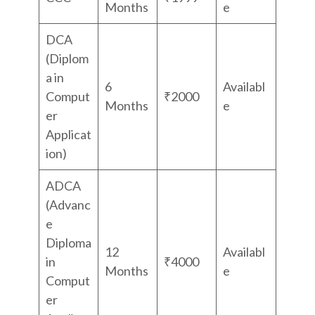
Months
e
DCA
(Diplom
a in
6
Availabl
Comput
₹2000
Months
e
er
Applicat
ion)
ADCA
(Advanc
e
Diploma
12
Availabl
in
₹4000
Months
e
Comput
er