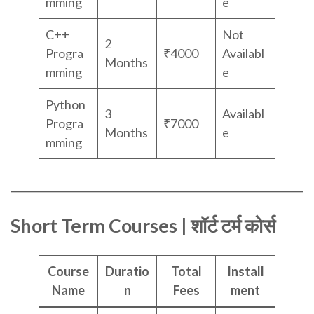
mming
e
C++
Not
2
Progra
₹4000
Availabl
Months
mming
e
Python
3
Availabl
Progra
₹7000
Months
e
mming
Short Term Courses | शॉर्ट टर्म कोर्स
Course
Duratio
Total
Install
Name
n
Fees
ment