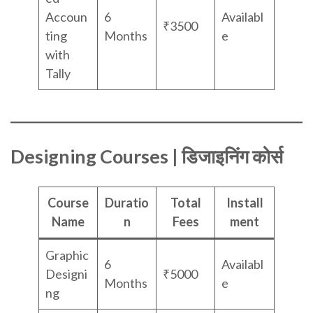
Accoun
6
Availabl
₹3500
ting
Months
e
with
Tally
Designing Courses | डिजाइनिंग कोर्स
Course
Duratio
Total
Install
Name
n
Fees
ment
Graphic
6
Availabl
Designi
₹5000
Months
e
ng