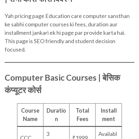
Yah pricing page Education care computer sansthan
ke sabhi computer courses ki fees, duration aur
installment jankari ek hi page par provide karta hai.
This page is SEO friendly and student decision
focused.
Computer Basic Courses | बेसिक
कंप्यूटर कोर्स
Course
Duratio
Total
Install
Name
n
Fees
ment
3
Availabl
CCC
₹1999