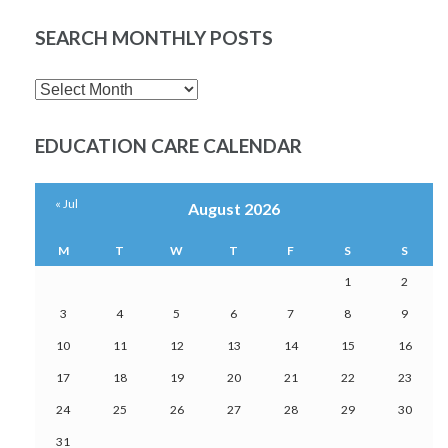
SEARCH MONTHLY POSTS
SEARCH
MONTHLY
POSTS
EDUCATION CARE CALENDAR
« Jul
August 2026
M
T
W
T
F
S
S
1
2
3
4
5
6
7
8
9
10
11
12
13
14
15
16
17
18
19
20
21
22
23
24
25
26
27
28
29
30
31