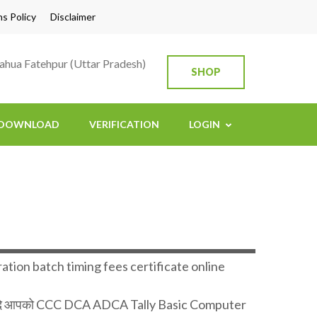
s Policy
Disclaimer
Bahua Fatehpur (Uttar Pradesh)
SHOP
DOWNLOAD
VERIFICATION
LOGIN
ration batch timing fees certificate online
हैं। यदि आपको CCC DCA ADCA Tally Basic Computer