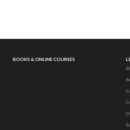
BOOKS & ONLINE COURSES
L
Bl
Bo
Ca
Co
D
Ea