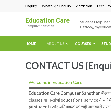
Skip
Enquiry
WhatsApp Enquiry
Admission
Fees Pay
to
content
Education Care
Student Helpline
(Press
Computer Sansthan
Office@myeducat
Enter)
HOME
ABOUT US
COURSES
STUD
CONTACT US (Enqui
Welcome in Education Care
Education Care Computer Sansthan
में आ
classes या किसी भी educational service के बारे में 
हम students और अभिभावकों को सही जानकारी सरल 