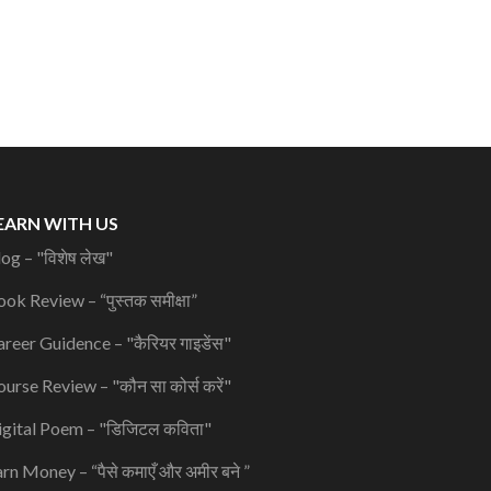
EARN WITH US
og – "विशेष लेख"
ok Review – “पुस्तक समीक्षा”
reer Guidence – "कैरियर गाइडेंस"
urse Review – "कौन सा कोर्स करें"
igital Poem – "डिजिटल कविता"
rn Money – “पैसे कमाएँ और अमीर बने ”