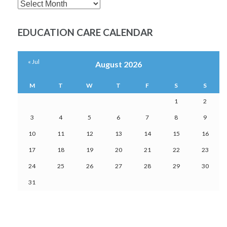
SEARCH
MONTHLY
POSTS
EDUCATION CARE CALENDAR
« Jul
August 2026
M
T
W
T
F
S
S
1
2
3
4
5
6
7
8
9
10
11
12
13
14
15
16
17
18
19
20
21
22
23
24
25
26
27
28
29
30
31