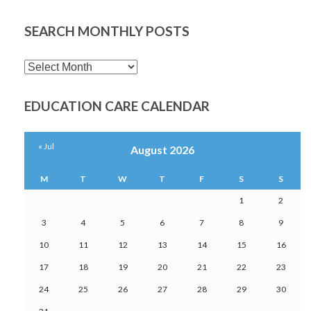
SEARCH MONTHLY POSTS
SEARCH
MONTHLY
POSTS
EDUCATION CARE CALENDAR
« Jul
August 2026
M
T
W
T
F
S
S
1
2
3
4
5
6
7
8
9
10
11
12
13
14
15
16
17
18
19
20
21
22
23
24
25
26
27
28
29
30