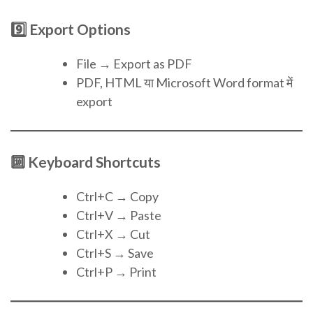
9️⃣ Export Options
File → Export as PDF
PDF, HTML या Microsoft Word format में
export
🔟 Keyboard Shortcuts
Ctrl+C → Copy
Ctrl+V → Paste
Ctrl+X → Cut
Ctrl+S → Save
Ctrl+P → Print