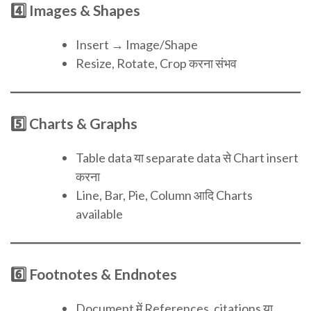
4️⃣ Images & Shapes
Insert → Image/Shape
Resize, Rotate, Crop करना संभव
5️⃣ Charts & Graphs
Table data या separate data से Chart insert
करना
Line, Bar, Pie, Column आदि Charts
available
6️⃣ Footnotes & Endnotes
Document में References, citations या