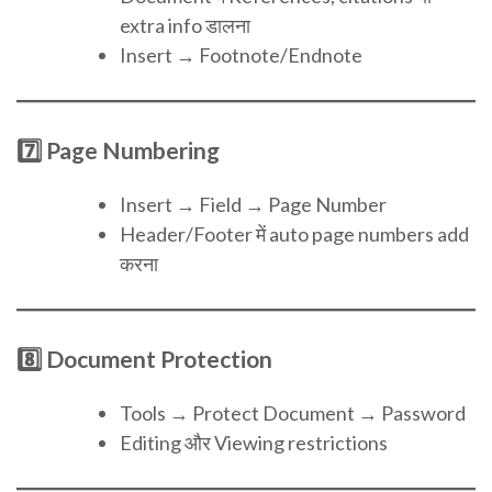
extra info डालना
Insert → Footnote/Endnote
7️⃣ Page Numbering
Insert → Field → Page Number
Header/Footer में auto page numbers add
करना
8️⃣ Document Protection
Tools → Protect Document → Password
Editing और Viewing restrictions