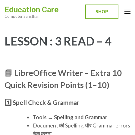
Skip
Education Care
to
SHOP
Computer Sansthan
content
(Press
Enter)
LESSON : 3 READ – 4
📘
LibreOffice Writer – Extra 10
Quick Revision Points (1–10)
1️⃣ Spell Check & Grammar
Tools → Spelling and Grammar
Document की Spelling और Grammar errors
चेक करना