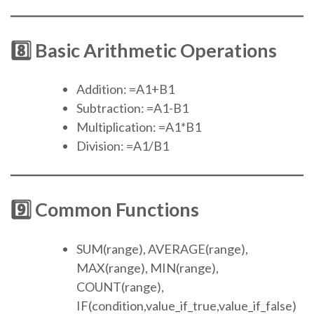
8️⃣ Basic Arithmetic Operations
Addition: =A1+B1
Subtraction: =A1-B1
Multiplication: =A1*B1
Division: =A1/B1
9️⃣ Common Functions
SUM(range), AVERAGE(range),
MAX(range), MIN(range),
COUNT(range),
IF(condition,value_if_true,value_if_false)