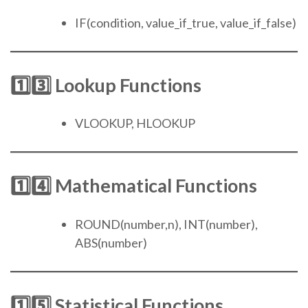
IF(condition, value_if_true, value_if_false)
1️⃣3️⃣ Lookup Functions
VLOOKUP, HLOOKUP
1️⃣4️⃣ Mathematical Functions
ROUND(number,n), INT(number),
ABS(number)
1️⃣5️⃣ Statistical Functions