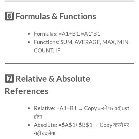
6️⃣ Formulas & Functions
Formulas: =A1+B1, =A1*B1
Functions: SUM, AVERAGE, MAX, MIN,
COUNT, IF
7️⃣ Relative & Absolute
References
Relative: =A1+B1 → Copy करने पर adjust
होगा
Absolute: =$A$1+$B$1 → Copy करने पर
नहीं बदलेगा