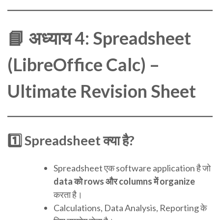
📘
अध्याय 4: Spreadsheet
(LibreOffice Calc) –
Ultimate Revision Sheet
1️⃣ Spreadsheet क्या है?
Spreadsheet एक software application है जो
data को rows और columns में organize
करता है।
Calculations, Data Analysis, Reporting के