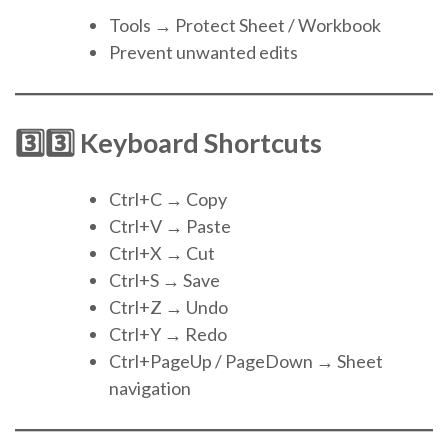
Tools → Protect Sheet / Workbook
Prevent unwanted edits
3️⃣3️⃣ Keyboard Shortcuts
Ctrl+C → Copy
Ctrl+V → Paste
Ctrl+X → Cut
Ctrl+S → Save
Ctrl+Z → Undo
Ctrl+Y → Redo
Ctrl+PageUp / PageDown → Sheet
navigation