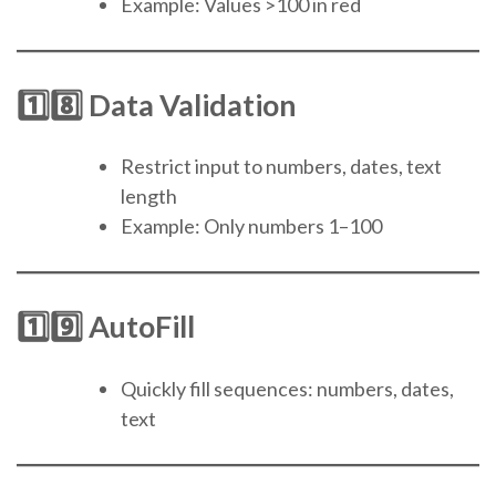
Example: Values >100 in red
1️⃣8️⃣ Data Validation
Restrict input to numbers, dates, text
length
Example: Only numbers 1–100
1️⃣9️⃣ AutoFill
Quickly fill sequences: numbers, dates,
text