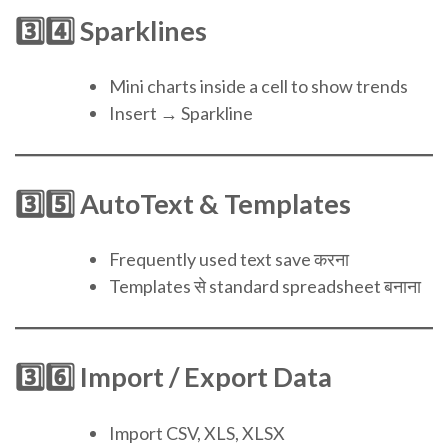
3️⃣4️⃣ Sparklines
Mini charts inside a cell to show trends
Insert → Sparkline
3️⃣5️⃣ AutoText & Templates
Frequently used text save करना
Templates से standard spreadsheet बनाना
3️⃣6️⃣ Import / Export Data
Import CSV, XLS, XLSX