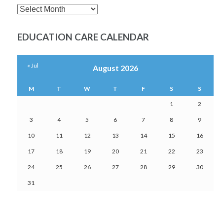
SEARCH
MONTHLY
POSTS
EDUCATION CARE CALENDAR
« Jul
August 2026
M
T
W
T
F
S
S
1
2
3
4
5
6
7
8
9
10
11
12
13
14
15
16
17
18
19
20
21
22
23
24
25
26
27
28
29
30
31