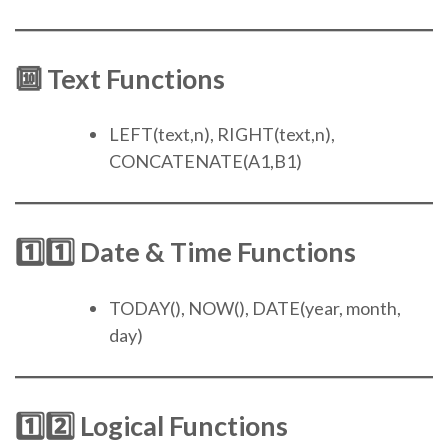
🔟 Text Functions
LEFT(text,n), RIGHT(text,n),
CONCATENATE(A1,B1)
1️⃣1️⃣ Date & Time Functions
TODAY(), NOW(), DATE(year, month,
day)
1️⃣2️⃣ Logical Functions