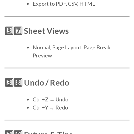
Export to PDF, CSV, HTML
3️⃣7️⃣ Sheet Views
Normal, Page Layout, Page Break
Preview
3️⃣8️⃣ Undo / Redo
Ctrl+Z → Undo
Ctrl+Y → Redo