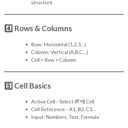
structure
4️⃣ Rows & Columns
Row: Horizontal (1,2,3…)
Column: Vertical (A,B,C…)
Cell = Row × Column
5️⃣ Cell Basics
Active Cell – Select की गई Cell
Cell Reference – A1, B2, C3…
Input: Numbers, Text, Formula