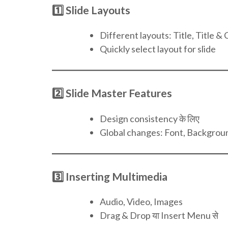
1️⃣ Slide Layouts
Different layouts: Title, Title 
Quickly select layout for slide
2️⃣ Slide Master Features
Design consistency के लिए
Global changes: Font, Backgrou
3️⃣ Inserting Multimedia
Audio, Video, Images
Drag & Drop या Insert Menu से