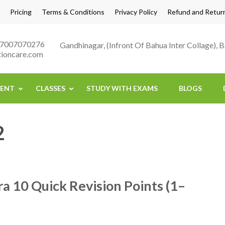
Pricing
Terms & Conditions
Privacy Policy
Refund and Return
 : 7007070276
Gandhinagar, (Infront Of Bahua Inter Collage), 
ioncare.com
ENT
CLASSES
STUDY WITH EXAMS
BLOGS
2
ra 10 Quick Revision Points (1–