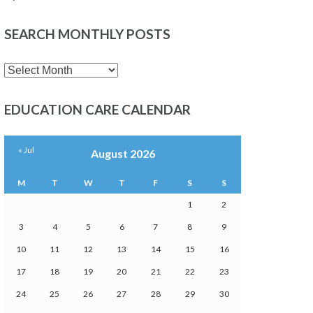
SEARCH MONTHLY POSTS
SEARCH
MONTHLY
POSTS
EDUCATION CARE CALENDAR
« Jul
August 2026
M
T
W
T
F
S
S
1
2
3
4
5
6
7
8
9
10
11
12
13
14
15
16
17
18
19
20
21
22
23
24
25
26
27
28
29
30