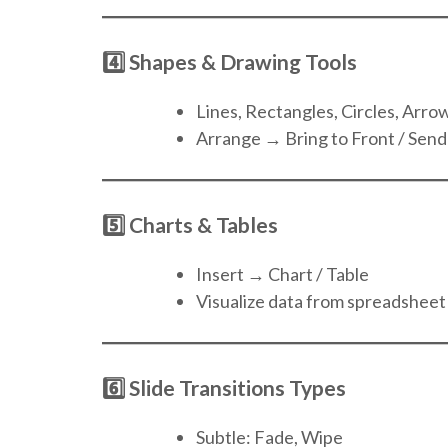
4️⃣ Shapes & Drawing Tools
Lines, Rectangles, Circles, Arro
Arrange → Bring to Front / Send
5️⃣ Charts & Tables
Insert → Chart / Table
Visualize data from spreadsheet
6️⃣ Slide Transitions Types
Subtle: Fade, Wipe