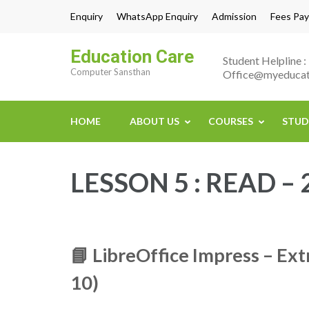
Skip
Enquiry
WhatsApp Enquiry
Admission
Fees Pay
to
content
Education Care
Student Helpline
(Press
Computer Sansthan
Office@myeducat
Enter)
HOME
ABOUT US
COURSES
STUD
LESSON 5 : READ – 
📘
LibreOffice Impress – Ext
10)