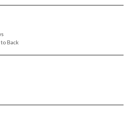
ws
 to Back