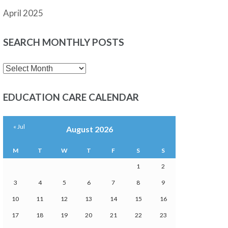
April 2025
SEARCH MONTHLY POSTS
SEARCH
MONTHLY
POSTS
EDUCATION CARE CALENDAR
« Jul
August 2026
M
T
W
T
F
S
S
1
2
3
4
5
6
7
8
9
10
11
12
13
14
15
16
17
18
19
20
21
22
23