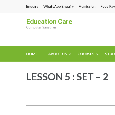
Skip
Enquiry
WhatsApp Enquiry
Admission
Fees Pay
to
content
Education Care
(Press
Computer Sansthan
Enter)
HOME
ABOUT US
COURSES
STUD
LESSON 5 : SET – 2