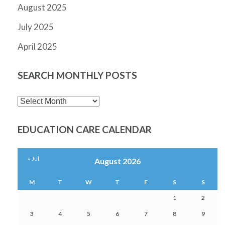
August 2025
July 2025
April 2025
SEARCH MONTHLY POSTS
SEARCH
MONTHLY
POSTS
EDUCATION CARE CALENDAR
« Jul
August 2026
M
T
W
T
F
S
S
1
2
3
4
5
6
7
8
9