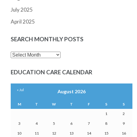
July 2025
April 2025
SEARCH MONTHLY POSTS
SEARCH
MONTHLY
POSTS
EDUCATION CARE CALENDAR
« Jul
August 2026
M
T
W
T
F
S
S
1
2
3
4
5
6
7
8
9
10
11
12
13
14
15
16