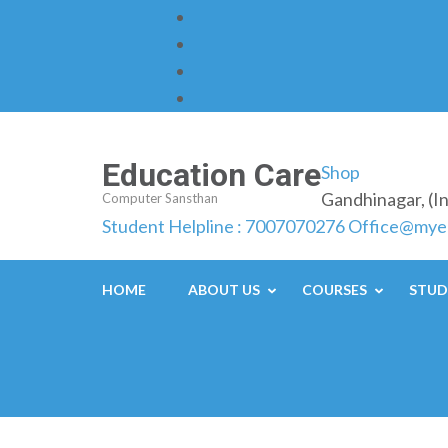
Skip
to
content
(Press
Enter)
Education Care
Shop
Gandhinagar, (I
Computer Sansthan
Student Helpline : 7007070276
Office@mye
HOME
ABOUT US
COURSES
STUD