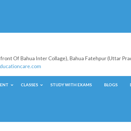
nfront Of Bahua Inter Collage), Bahua Fatehpur (Uttar Pr
ducationcare.com
ENT
CLASSES
STUDY WITH EXAMS
BLOGS